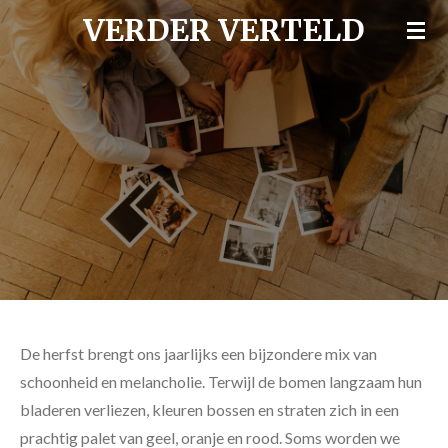
VERDER VERTELD
Ga
direct
naar
de
hoofdinhoud
De herfst brengt ons jaarlijks een bijzondere mix van
schoonheid en melancholie. Terwijl de bomen langzaam hun
bladeren verliezen, kleuren bossen en straten zich in een
prachtig palet van geel, oranje en rood. Soms worden we