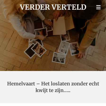
VERDER VERTELD
Ga
direct
naar
de
hoofdinhoud
Hemelvaart – Het loslaten zonder echt
kwijt te zijn…..